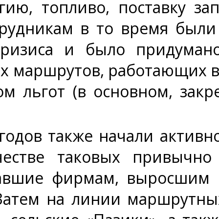
гию, топливо, поставку за
трудникам в то время были
кризиса и было придуман
х маршрутов, работающих в
м льгот (в основном, зак
 годов также начали актив
честве таковых привычно 
авшие фирмам, выросшим и
 Затем на линии маршрутны