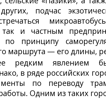
, сельские «Пазики», а так
других, подчас экзотиче
тречаться микроавтобус
так и частным предприн
 по принципу саморегуля
го маршрута — его длины, р
ее редким явлением бы
нако, в ряде российских горо
именты по переводу тра
аботы. Одним из таких горо