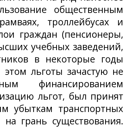
ользование общественным
рамваях, троллейбусах и
лои граждан (пенсионеры,
высших учебных заведений,
отников в некоторые годы
 этом льготы зачастую не
тным финансированием
изацию льгот, был принят
ным убыткам транспортных
 на грань существования.