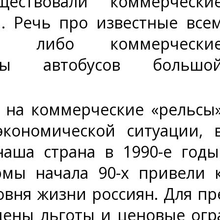
ществовали коммерчески
. Речь про известные все
и либо коммерчески
йсы автобусов большо
 на коммерческие «рельсы
кономической ситуации, 
наша страна в 1990-е годы
мы начала 90-х привели 
овня жизни россиян. Для п
дены льготы и ценовые огр