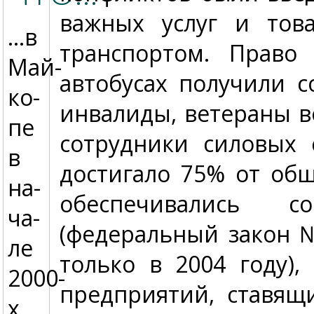
важных услуг и тов
…в
транспортом. Право 
Май­
автобусах получили 
ко­
инвалиды, ветераны в
пе
сотрудники силовых 
в
достигало 75% от общ
на­
обеспечивались с
ча­
(федеральный закон 
ле
только в 2004 году)
2000-
предприятий, ставящ
х