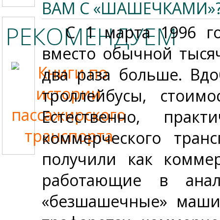
ВАМ С «ШАШЕЧКАМИ»
РЕКОМЕНДУЕМ
С 1 марта 1996 г
вместо обычной тыся
два раза больше. Вд
троллейбусы, стоим
Естественно, прак
коммерческого транс
получили как коммер
работающие в ана
«безшашечные» маши