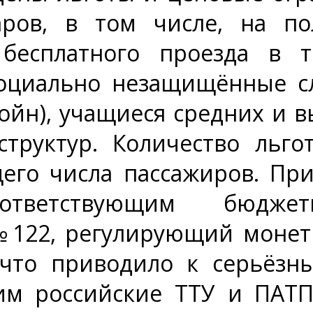
аров, в том числе, на п
бесплатного проезда в т
социально незащищённые с
ойн), учащиеся средних и 
структур. Количество льг
его числа пассажиров. При
оответствующим бюдже
№122, регулирующий монет
, что приводило к серьёз
им российские ТТУ и ПАТП