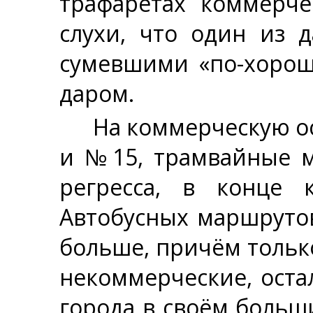
трафаретах коммерче
слухи, что один из 
сумевшими «по-хороше
даром.
На коммерческую о
и №15, трамвайные м
регресса, в конце 
Автобусных маршруто
больше, причём тольк
некоммерческие, ост
города в своём больш