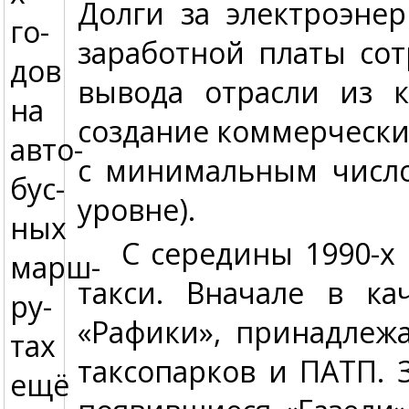
Долги за электроэнер
го­
заработной платы со
дов
вывода отрасли из 
на
создание коммерчески
авто­
с минимальным число
бус­
уровне).
ных
С середины 1990-х
марш­
такси. Вначале в ка
ру­
«Рафики», принадлеж
тах
таксопарков и ПАТП.
ещё