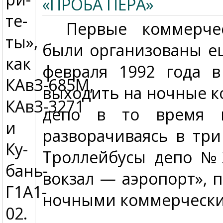
«ПРОБА ПЕРА»
те­
Первые коммерчес
ты»,
были организованы ещ
как
февраля 1992 года 
КАвЗ-685М,
выходить на ночные к
КАвЗ-3271
депо в то время к
и
разворачиваясь в тр
Ку­
Троллейбусы депо №2
бань-
вокзал — аэропорт», 
Г1А1-
ночными коммерческим
02.