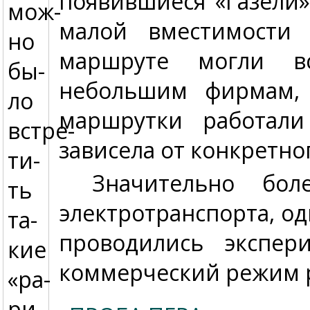
появившиеся «Газели»
мож­
малой вместимости 
но
маршруте могли вс
бы­
небольшим фирмам, 
ло
маршрутки работали
встре­
зависела от конкретно
ти­
Значительно бол
ть
электротранспорта, од
та­
проводились экспер
кие
коммерческий режим р
«ра­
ри­