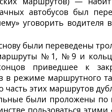
ских маршрутов) — набит
дачных автобусов был пер
му» уговорить водителя ве
снову были переведены тр
аршруты №1, №9 и кольце
концов приведшее к зак
в в режиме маршрутного та
о часть этих маршрутов ду
альные были проложены по 
инстве пользоваться этими