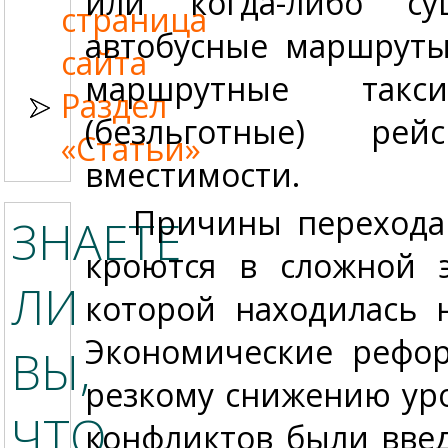
или когда-либо су
страница
автобусные маршруты
сайта
маршрутные такс
Раздел
(безльготные) ре
«Статьи»
вместимости.
Причины перехода
ЗНАЕТЕ
кроются в сложной э
ЛИ
которой находилась 
Экономические рефор
ВЫ,
резкому снижению ур
ЧТО…
конфликтов были вве