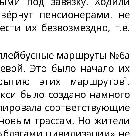
ыми под завязку. Ходили
евёрнут пенсионерами, не
сти их безвозмездно, т.е.
оллейбусные маршруты №6а
вой. Это было начало их
рытию этих маршрутов¹.
кси было создано намного
блировала соответствующие
новым трассам. Но жители
 «благами цивилизации» не