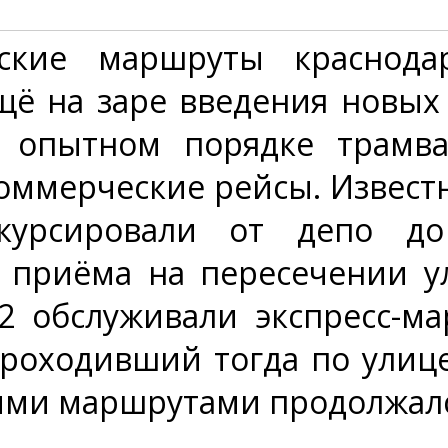
кие маршруты краснодарс
ё на заре введения новых 
в опытном порядке трамв
оммерческие рейсы. Известн
урсировали от депо до 
и приёма на пересечении у
 обслуживали экспресс-м
проходивший тогда по улиц
и маршрутами продолжался 