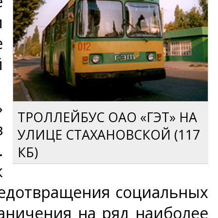
е
м
е
й
»
ТРОЛЛЕЙБУС ОАО «ГЭТ» НА
в
УЛИЦЕ СТАХАНОВСКОЙ (117
.
КБ)
к
редотвращения социальных
аничения на ряд наиболее