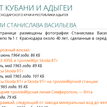
 КУБАНИ И АДЫГЕИ
СНОДАРСКОГО КРАЯ И РЕСПУБЛИКИ АДЫГЕЯ
И СТАНИСЛАВА ВАСИЛЬЕВА
транице размещены фотографии Станислава Васил
епо №1 г. Краснодара около 40 лет, сделанные в серед
рожный вокзал
июнь 1964 года. 86 КБ
З-695Б и троллейбус Skoda 8Tr
, май 1965 года. 89 КБ
сы Skoda 9Tr
ь, май 1965 года. 101 КБ
ы Skoda 8Tr и Skoda 9Tr на троллейбусной станции
965 года. 95 КБ
дняя троллейбусная линия Симферополь — Ялта
да. 79 КБ
трамвай, следующий от завода минеральных вод до же