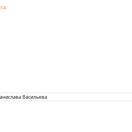
лта
анислава Васильева