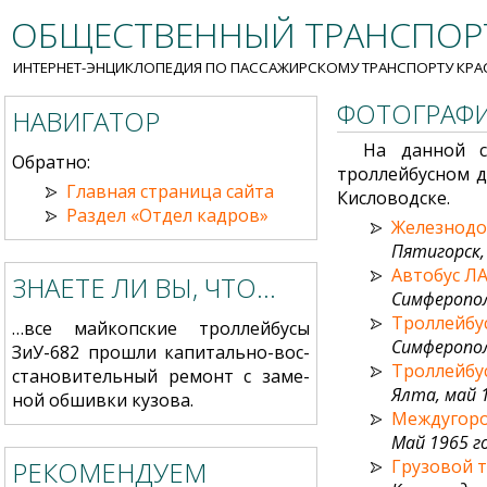
ОБЩЕСТВЕННЫЙ ТРАНСПОРТ
ИНТЕРНЕТ-ЭНЦИКЛОПЕДИЯ ПО ПАССАЖИРСКОМУ ТРАНСПОРТУ КРА
ФОТОГРАФИ
НАВИГАТОР
На данной с
Обратно:
троллейбусном д
Главная страница сайта
Кисловодске.
Раздел «Отдел кадров»
Железнодо
Пятигорск, 
Автобус ЛА
ЗНАЕТЕ ЛИ ВЫ, ЧТО…
Симферополь
Троллейбу
…все май­коп­ские трол­лей­бу­сы
Симферопол
ЗиУ-682 про­шли ка­пи­та­ль­но-вос­
Троллейбус
ста­но­ви­те­ль­ный ре­монт с за­ме­
Ялта, май 1
ной обши­вки ку­зо­ва.
Междугоро
Май 1965 го
РЕКОМЕНДУЕМ
Грузовой 